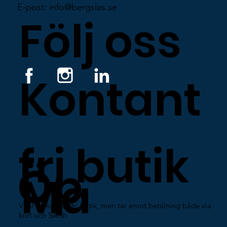
E-post: info@bergslas.se
Följ oss
Kontant
fri butik
Öp
Ma
Vi är en kontantfri butik, men tar emot betalning både via
kort och Swish