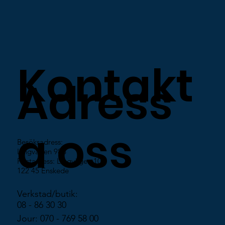
Lika självklart som alltid. Även 2025
stödjer vi på Bergs Lås
bancancerfonden.
Kontakt
Adress
a oss
Besöksadress:
Lingvägen 98B
Postadress: Lingvägen 100
122 45 Enskede
Verkstad/butik:
08 - 86 30 30
Jour: 070 - 769 58 00