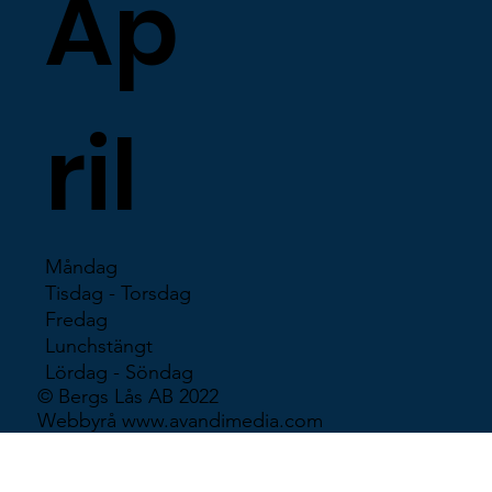
Ap
ril
Måndag
Tisdag - Torsdag
Fredag
Lunchstängt
Lördag - Söndag
© Bergs Lås AB 2022
Webbyrå
www.avandimedia.com