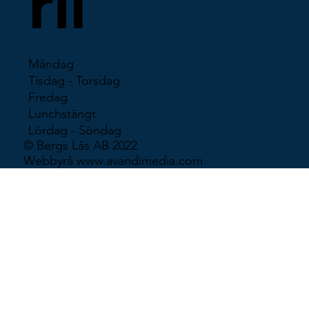
ril
Måndag
Tisdag - Torsdag
Fredag
Lunchstängt
Lördag - Söndag
© Bergs Lås AB 2022
Webbyrå
www.avandimedia.com