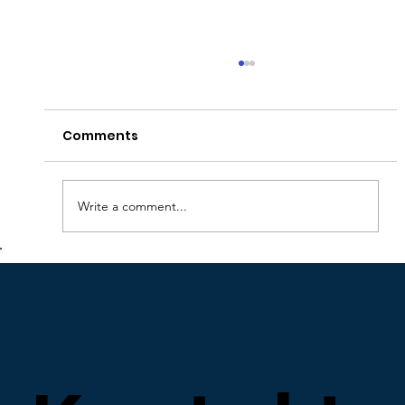
Comments
Write a comment...
Lika självklart som alltid. Även 2025
stödjer vi på Bergs Lås
bancancerfonden.