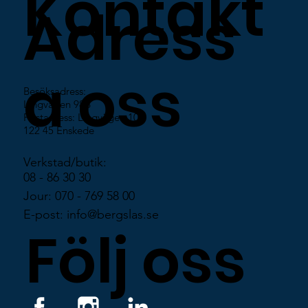
Kontakt
Adress
a oss
Besöksadress:
Lingvägen 98B
Postadress: Lingvägen 100
122 45 Enskede
Verkstad/butik:
08 - 86 30 30
Jour: 070 - 769 58 00
E-post: info@bergslas.se
Följ oss