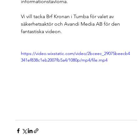
informationstavlorna.
Vi vill tacka Brf Kronan i Tumba för valet av 
säkerhetsaktör och Avandi Media AB för den 
fantastiska videon.
https://video.wixstatic.com/video/2bceec_29075beecb4
341ef838c1eb2007fb5a4/1080p/mp4/file.mp4