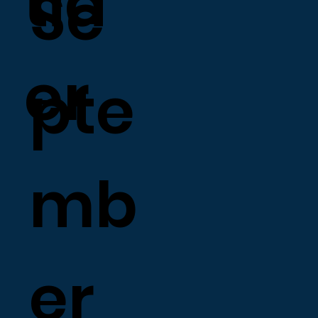
tid
Se
er
pte
mb
er