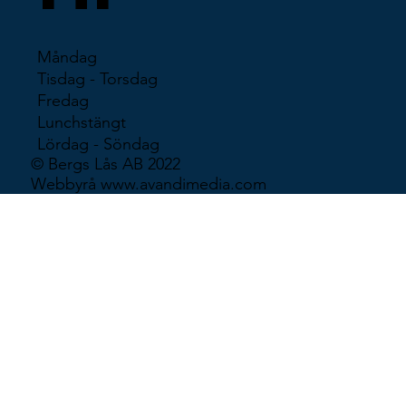
Måndag
Tisdag - Torsdag
Fredag
Lunchstängt
Lördag - Söndag
© Bergs Lås AB 2022
Webbyrå
www.avandimedia.com