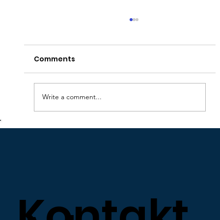
Comments
Write a comment...
Lika självklart som alltid. Även 2025
stödjer vi på Bergs Lås
bancancerfonden.
Kontakt