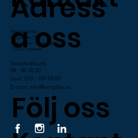
Adress
a oss
Besöksadress:
Lingvägen 98B
Postadress: Lingvägen 100
122 45 Enskede
Verkstad/butik:
08 - 86 30 30
Jour: 070 - 769 58 00
E-post: info@bergslas.se
Följ oss